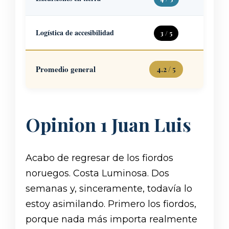
caras.
Idiomas
Logística de accesibilidad
3 / 5
aceptad
Un des
Promedio general
4.2 / 5
por tu
Opinion 1 Juan Luis
Acabo de regresar de los fiordos
noruegos. Costa Luminosa. Dos
semanas y, sinceramente, todavía lo
estoy asimilando. Primero los fiordos,
porque nada más importa realmente