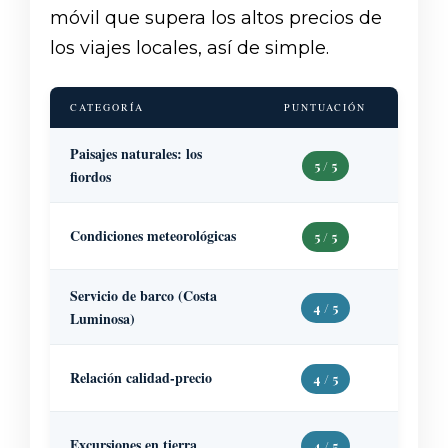
móvil que supera los altos precios de
los viajes locales, así de simple.
CATEGORÍA
PUNTUACIÓN
BASE 
Paisajes naturales: los
Elogios
5 / 5
críticos
fiordos
Se inf
Condiciones meteorológicas
5 / 5
navegar
Servicio de barco (Costa
Persona
4 / 5
entrete
Luminosa)
Crucero
Relación calidad-precio
4 / 5
elevado
Ideal p
Excursiones en tierra
4 / 5