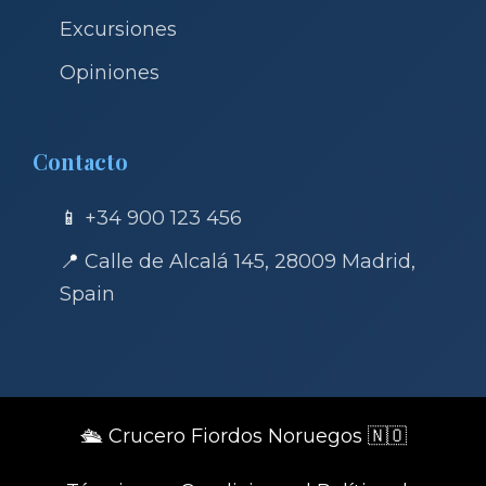
Excursiones
Opiniones
Contacto
📱
+34 900 123 456
📍
Calle de Alcalá 145, 28009 Madrid,
Spain
🛳 Crucero Fiordos Noruegos 🇳🇴