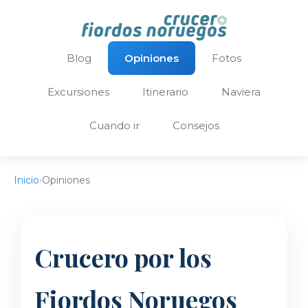
Blog
Opiniones
Fotos
Excursiones
Itinerario
Naviera
Cuando ir
Сonsejos
Inicio
›
Opiniones
Crucero por los
Fiordos Noruegos